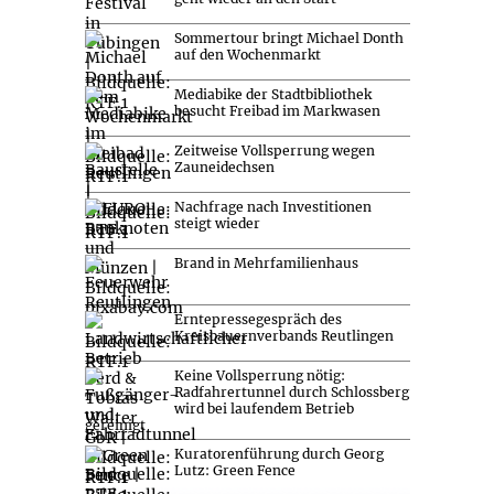
Sommertour bringt Michael Donth
auf den Wochenmarkt
Mediabike der Stadtbibliothek
besucht Freibad im Markwasen
Zeitweise Vollsperrung wegen
Zauneidechsen
Nachfrage nach Investitionen
steigt wieder
Brand in Mehrfamilienhaus
Erntepressegespräch des
Kreisbauernverbands Reutlingen
Keine Vollsperrung nötig:
Radfahrertunnel durch Schlossberg
wird bei laufendem Betrieb
gereinigt
Kuratorenführung durch Georg
Lutz: Green Fence