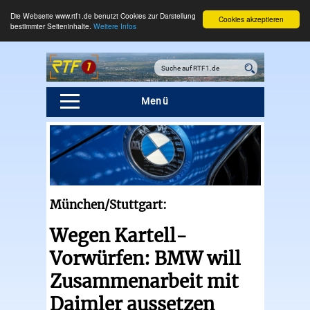
Die Webseite www.rtf1.de benutzt Cookies zur Darstellung
Cookies akzeptieren
bestimmter Seiteninhalte.
Weitere Infos
Menü
München/Stuttgart:
Wegen Kartell-
Vorwürfen: BMW will
Zusammenarbeit mit
Daimler aussetzen