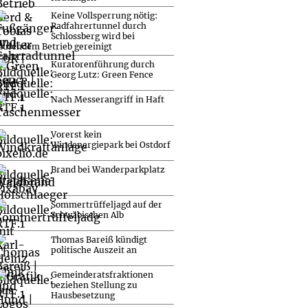
Keine Vollsperrung nötig:
Radfahrertunnel durch
Schlossberg wird bei
aufendem Betrieb gereinigt
Kuratorenführung durch
Georg Lutz: Green Fence
Nach Messerangriff in Haft
Vorerst kein
Windenergiepark bei Ostdorf
Brand bei Wanderparkplatz
Sommertrüffeljagd auf der
Schwäbischen Alb
Thomas Bareiß kündigt
politische Auszeit an
Gemeinderatsfraktionen
beziehen Stellung zu
Hausbesetzung