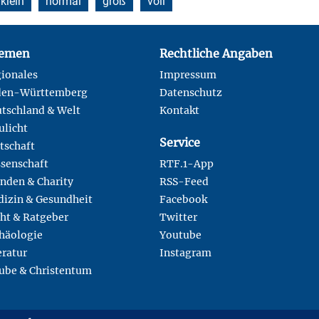
klein
normal
groß
voll
emen
Rechtliche Angaben
ionales
Impressum
den-Württemberg
Datenschutz
tschland & Welt
Kontakt
ulicht
Service
tschaft
senschaft
RTF.1-App
nden & Charity
RSS-Feed
izin & Gesundheit
Facebook
ht & Ratgeber
Twitter
häologie
Youtube
eratur
Instagram
ube & Christentum