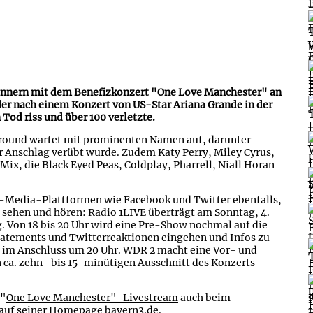
l
rinnern mit dem Benefizkonzert "One Love Manchester" an
der nach einem Konzert von US-Star Ariana Grande in der
Tod riss und über 100 verletzte.
Ground wartet mit prominenten Namen auf, darunter
r Anschlag verübt wurde. Zudem Katy Perry, Miley Cyrus,
 Mix, die Black Eyed Peas, Coldplay, Pharrell, Niall Horan
l-Media-Plattformen wie Facebook und Twitter ebenfalls,
 sehen und hören: Radio 1LIVE überträgt am Sonntag, 4.
 Von 18 bis 20 Uhr wird eine Pre-Show nochmal auf die
tatements und Twitterreaktionen eingehen und Infos zu
nt im Anschluss um 20 Uhr. WDR 2 macht eine Vor- und
 ca. zehn- bis 15-minütigen Ausschnitt des Konzerts
 "
One Love Manchester"-Livestream
auch beim
 auf seiner Homepage bayern3.de.