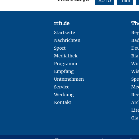
AUTO
mini
Footer
rtf1.de
Th
Startseite
Reg
Nachrichten
Ba
Sport
Deu
Mediathek
Bla
Programm
Wir
Empfang
Wis
Unternehmen
Spe
Service
Med
Werbung
Rec
Kontakt
Arc
Lit
Gla