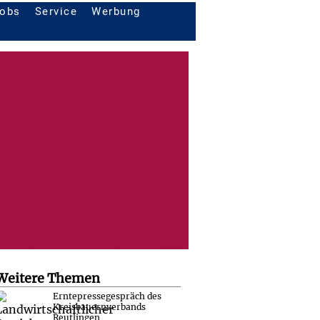
obs
Service
Werbung
Weitere Themen
Erntepressegespräch des
Kreisbauernverbands
Reutlingen