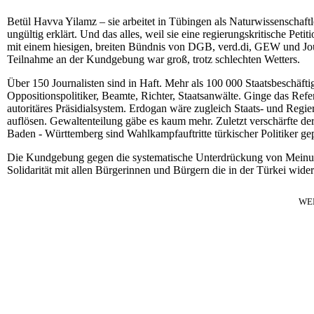
Betül Havva Yilamz – sie arbeitet in Tübingen als Naturwissenschaftle
ungültig erklärt. Und das alles, weil sie eine regierungskritische Pet
mit einem hiesigen, breiten Bündnis von DGB, verd.di, GEW und Journ
Teilnahme an der Kundgebung war groß, trotz schlechten Wetters.
Über 150 Journalisten sind in Haft. Mehr als 100 000 Staatsbeschäft
Oppositionspolitiker, Beamte, Richter, Staatsanwälte. Ginge das Re
autoritäres Präsidialsystem. Erdogan wäre zugleich Staats- und Regi
auflösen. Gewaltenteilung gäbe es kaum mehr. Zuletzt verschärfte der
Baden - Württemberg sind Wahlkampfauftritte türkischer Politiker gep
Die Kundgebung gegen die systematische Unterdrückung von Meinung
Solidarität mit allen Bürgerinnen und Bürgern die in der Türkei widers
WE