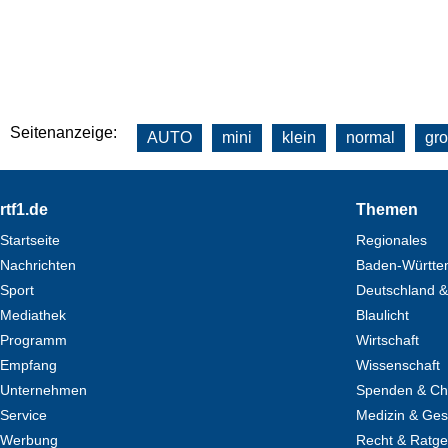
Seitenanzeige:
AUTO
mini
klein
normal
gr
Footer
rtf1.de
Themen
Startseite
Regionales
Nachrichten
Baden-Württe
Sport
Deutschland &
Mediathek
Blaulicht
Programm
Wirtschaft
Empfang
Wissenschaft
Unternehmen
Spenden & Cha
Service
Medizin & Ges
Werbung
Recht & Ratg