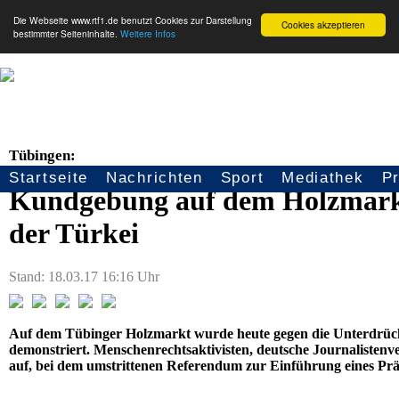
Die Webseite www.rtf1.de benutzt Cookies zur Darstellung
Cookies akzeptieren
bestimmter Seiteninhalte.
Weitere Infos
Tübingen:
Startseite
Nachrichten
Sport
Mediathek
P
Seitennavigation
Kundgebung auf dem Holzmarkt 
der Türkei
Stand: 18.03.17 16:16 Uhr
Auf dem Tübinger Holzmarkt wurde heute gegen die Unterdrück
demonstriert. Menschenrechtsaktivisten, deutsche Journaliste
auf, bei dem umstrittenen Referendum zur Einführung eines Prä