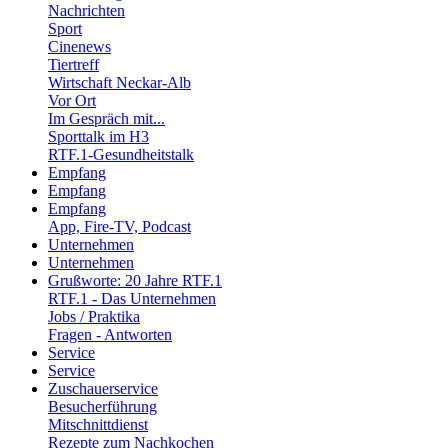
Nachrichten
Sport
Cinenews
Tiertreff
Wirtschaft Neckar-Alb
Vor Ort
Im Gespräch mit...
Sporttalk im H3
RTF.1-Gesundheitstalk
Empfang
Empfang
Empfang
App, Fire-TV, Podcast
Unternehmen
Unternehmen
Grußworte: 20 Jahre RTF.1
RTF.1 - Das Unternehmen
Jobs / Praktika
Fragen - Antworten
Service
Service
Zuschauerservice
Besucherführung
Mitschnittdienst
Rezepte zum Nachkochen