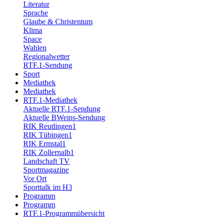
Literatur
Sprache
Glaube & Christentum
Klima
Space
Wahlen
Regionalwetter
RTF.1-Sendung
Sport
Mediathek
Mediathek
RTF.1-Mediathek
Aktuelle RTF.1-Sendung
Aktuelle BWeins-Sendung
RIK Reutlingen1
RIK Tübingen1
RIK Ermstal1
RIK Zollernalb1
Landschaft TV
Sportmagazine
Vor Ort
Sporttalk im H3
Programm
Programm
RTF.1-Programmübersicht