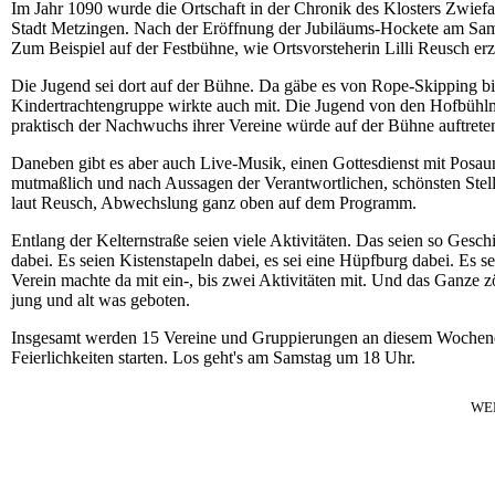
Im Jahr 1090 wurde die Ortschaft in der Chronik des Klosters Zwiefa
Stadt Metzingen. Nach der Eröffnung der Jubiläums-Hockete am Samst
Zum Beispiel auf der Festbühne, wie Ortsvorsteherin Lilli Reusch erz
Die Jugend sei dort auf der Bühne. Da gäbe es von Rope-Skipping b
Kindertrachtengruppe wirkte auch mit. Die Jugend von den Hofbühl
praktisch der Nachwuchs ihrer Vereine würde auf der Bühne auftrete
Daneben gibt es aber auch Live-Musik, einen Gottesdienst mit Posau
mutmaßlich und nach Aussagen der Verantwortlichen, schönsten Stell
laut Reusch, Abwechslung ganz oben auf dem Programm.
Entlang der Kelternstraße seien viele Aktivitäten. Das seien so Geschi
dabei. Es seien Kistenstapeln dabei, es sei eine Hüpfburg dabei. Es se
Verein machte da mit ein-, bis zwei Aktivitäten mit. Und das Ganze zö
jung und alt was geboten.
Insgesamt werden 15 Vereine und Gruppierungen an diesem Wochenen
Feierlichkeiten starten. Los geht's am Samstag um 18 Uhr.
WE