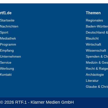
Footer
rtf1.de
Themen
Startseite
Regionales
Nachrichten
Baden-Württe
Sport
Deutschland &
Mediathek
Blaulicht
Programm
Wirtschaft
Empfang
Wissenschaft
Unternehmen
Spenden & Cha
Service
Medizin & Ges
Werbung
Recht & Ratg
Kontakt
Archäologie
Literatur
Glaube & Chri
© 2026 RTF.1 - Klarner Medien GmbH
Copyright + Datenschutz