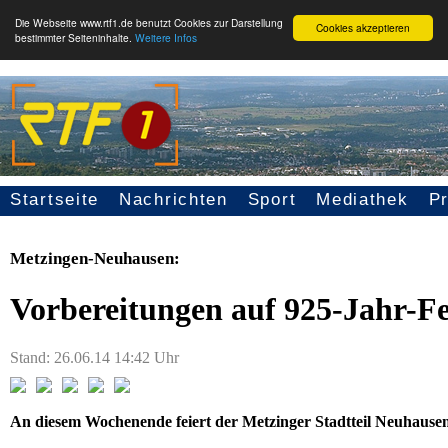
Die Webseite www.rtf1.de benutzt Cookies zur Darstellung
Cookies akzeptieren
bestimmter Seiteninhalte.
Weitere Infos
Startseite
Nachrichten
Sport
Mediathek
P
Seitennavigation
Metzingen-Neuhausen:
Vorbereitungen auf 925-Jahr-F
Stand: 26.06.14 14:42 Uhr
An diesem Wochenende feiert der Metzinger Stadtteil Neuhausen 