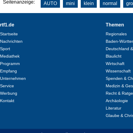
Seitenanzeige:
AUTO
mini
klein
normal
gr
Footer
rtf1.de
Themen
Startseite
Regionales
Nachrichten
Baden-Württe
Sport
Deutschland &
Mediathek
Blaulicht
Programm
Wirtschaft
Empfang
Wissenschaft
Unternehmen
Spenden & Cha
Service
Medizin & Ges
Werbung
Recht & Ratg
Kontakt
Archäologie
Literatur
Glaube & Chri