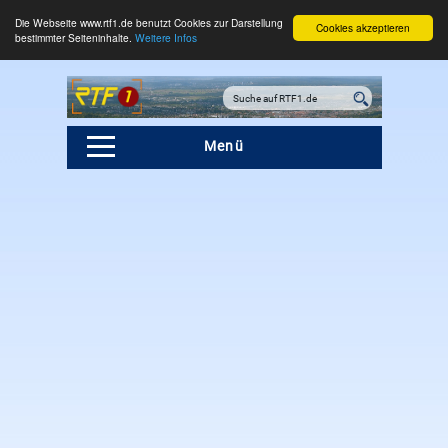
Die Webseite www.rtf1.de benutzt Cookies zur Darstellung
Cookies akzeptieren
bestimmter Seiteninhalte.
Weitere Infos
Menü