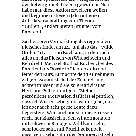
den beteiligten Betrieben geworben. Nun
habe man diese Aktion erweitern wollen
und beginne in diesem Jahr mit einer
Auftaktveranstaltung zum Thema
"Grillen", erklärt Stefan Brunner vom
Forstamt.
Zur besseren Vermarktung des regionalen
Fleisches findet am 24. Juni also das "Wilde
Grillen" statt – ein Kochkurs, in dem sich
alles um das Fleisch von Wildschwein und
Reh dreht. Michael Stoll ist Küchenchef des
Forellenhofs Rössle in Lichtenstein und
leitet den Kurs. Er möchte den Teilnehmern
zeigen, worauf sie bei der Zubereitung
achten müssen und sie zu Kreativität an
Herd und Grill ermutigen. "Meine
persönliche Motivation dafür ist eigentlich,
dass ich Wissen sehr gerne weitergebe, dass
ich aber auch sehr gerne Leute dazu
begeistere, Wild auch im Sommer zu essen.
Nicht nur klassisch in den Wintermonaten
mit schweren Beilagen. Wild kann sehr,
sehr locker sein, mit Frucht gekoppelt ,
passt sehr, sehr gut in den Sommer, ist sehr