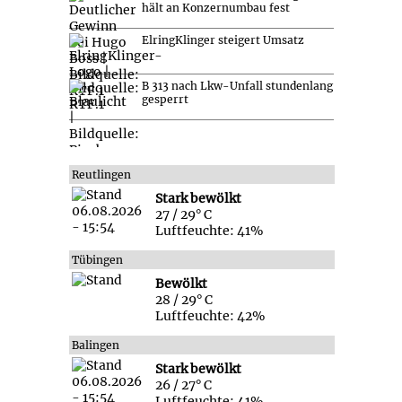
hält an Konzernumbau fest
ElringKlinger steigert Umsatz
B 313 nach Lkw-Unfall stundenlang
gesperrt
Reutlingen
Stark bewölkt
27 / 29° C
Luftfeuchte: 41%
Tübingen
Bewölkt
28 / 29° C
Luftfeuchte: 42%
Balingen
Stark bewölkt
26 / 27° C
Luftfeuchte: 41%