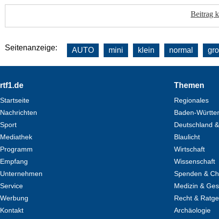
Beitrag 
Seitenanzeige:
AUTO
mini
klein
normal
gr
Footer
rtf1.de
Themen
Startseite
Regionales
Nachrichten
Baden-Württe
Sport
Deutschland &
Mediathek
Blaulicht
Programm
Wirtschaft
Empfang
Wissenschaft
Unternehmen
Spenden & Cha
Service
Medizin & Ges
Werbung
Recht & Ratg
Kontakt
Archäologie