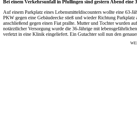
Bei einem Verkehrsunfall in Pfullingen sind gestern Abend eine 
Auf einem Parkplatz eines Lebensmitteldiscounters wollte eine 63-Jäh
PKW gegen eine Gebäudeecke stieß und wieder Richtung Parkplatz auf
anschließend gegen einen Fiat prallte. Mutter und Tochter wurden au
notärztlicher Versorgung wurde die 36-Jährige mit lebensgefährliche
verletzt in eine Klinik eingeliefert. Ein Gutachter soll nun den genau
WE