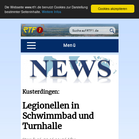
Die Webseite www.rtf1.de benutzt Cookies zur Darstellung
Cookies akzeptieren
bestimmter Seiteninhalte.
Weitere Infos
Menü
Kusterdingen:
Legionellen in
Schwimmbad und
Turnhalle