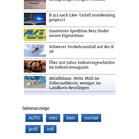
B 313 nach Lkw-Unfall stundenlang
gesperrt
Insolvente Spedition Betz findet
neuen Eigentümer
Schwerer Verkehrsunfall auf der B
28
Über 100 Jahre Industriegeschichte
im Industriemagazin
Abfallbilanz: Mehr Müll im
Zollernalbkreis, weniger im
Landkreis Reutlingen
Seitenanzeige:
AUTO
mini
klein
normal
groß
voll