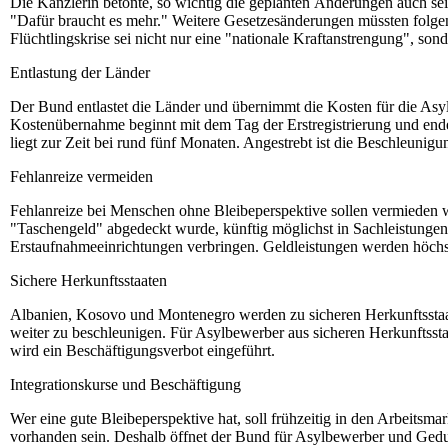
Die Kanzlerin betonte, so wichtig die geplanten Änderungen auch seien
"Dafür braucht es mehr." Weitere Gesetzesänderungen müssten folgen
Flüchtlingskrise sei nicht nur eine "nationale Kraftanstrengung", so
Entlastung der Länder
Der Bund entlastet die Länder und übernimmt die Kosten für die As
Kostenübernahme beginnt mit dem Tag der Erstregistrierung und ende
liegt zur Zeit bei rund fünf Monaten. Angestrebt ist die Beschleunigu
Fehlanreize vermeiden
Fehlanreize bei Menschen ohne Bleibeperspektive sollen vermieden w
"Taschengeld" abgedeckt wurde, künftig möglichst in Sachleistungen 
Erstaufnahmeeinrichtungen verbringen. Geldleistungen werden höchs
Sichere Herkunftsstaaten
Albanien, Kosovo und Montenegro werden zu sicheren Herkunftsstaat
weiter zu beschleunigen. Für Asylbewerber aus sicheren Herkunftssta
wird ein Beschäftigungsverbot eingeführt.
Integrationskurse und Beschäftigung
Wer eine gute Bleibeperspektive hat, soll frühzeitig in den Arbeitsm
vorhanden sein. Deshalb öffnet der Bund für Asylbewerber und Gedul