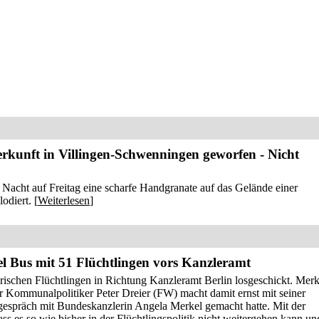
rkunft in Villingen-Schwenningen geworfen - Nicht
Nacht auf Freitag eine scharfe Handgranate auf das Gelände einer
odiert. [
Weiterlesen
]
el Bus mit 51 Flüchtlingen vors Kanzleramt
rischen Flüchtlingen in Richtung Kanzleramt Berlin losgeschickt. Merk
r Kommunalpolitiker Peter Dreier (FW) macht damit ernst mit seiner
espräch mit Bundeskanzlerin Angela Merkel gemacht hatte. Mit der
ss es so wie bisher in der Flüchtlingspolitik nicht weitergehen kann un