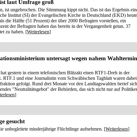
 ist laut Umfrage groß
n, ist ungebrochen. Die Stimmung kippt nicht. Das ist das Ergebnis ein
iche Institut (SI) der Evangelischen Kirche in Deutschland (EKD) heut
ls die Hälfte (51 Prozent) der über 2000 Befragten vorstellen, ein
ozent der Befragten haben das bereits in der Vergangenheit getan. 37
et zu haben. [
Weiterlesen
]
grationsministerium untersagt wegen nahem Wahltermi
hat gestern in einem telefonischen Blitzakt einen RTF1-Dreh in der
t. RTF.1 und eine Journalistin vom Schwäbischen Tagblatt waren dabei
raktion gefolgt. Rund drei Monate vor den Landtagswahlen berief sic
endes "Neutralitätsgebot" der Behörden, das sich nicht nur auf Politiker
terlesen
]
ge gesucht
ie unbegleitete minderjährige Flüchtlinge aufnehmen. [
Weiterlesen
]