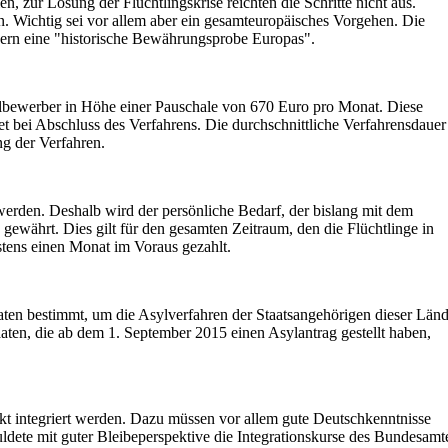
, zur Lösung der Flüchtlingskrise reichten die Schritte nicht aus.
. Wichtig sei vor allem aber ein gesamteuropäisches Vorgehen. Die
ndern eine "historische Bewährungsprobe Europas".
ylbewerber in Höhe einer Pauschale von 670 Euro pro Monat. Diese
t bei Abschluss des Verfahrens. Die durchschnittliche Verfahrensdauer
ng der Verfahren.
erden. Deshalb wird der persönliche Bedarf, der bislang mit dem
gewährt. Dies gilt für den gesamten Zeitraum, den die Flüchtlinge in
tens einen Monat im Voraus gezahlt.
en bestimmt, um die Asylverfahren der Staatsangehörigen dieser Länd
aten, die ab dem 1. September 2015 einen Asylantrag gestellt haben,
arkt integriert werden. Dazu müssen vor allem gute Deutschkenntnisse
dete mit guter Bleibeperspektive die Integrationskurse des Bundesamt