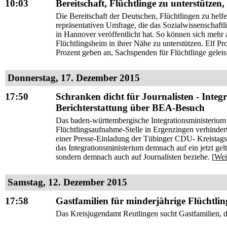
10:03
Bereitschaft, Flüchtlinge zu unterstützen,
Die Bereitschaft der Deutschen, Flüchtlingen zu helfe
repräsentativen Umfrage, die das Sozialwissenschaftl
in Hannover veröffentlicht hat. So können sich mehr a
Flüchtlingsheim in ihrer Nähe zu unterstützen. Elf Pr
Prozent geben an, Sachspenden für Flüchtlinge geleist
Donnerstag, 17. Dezember 2015
17:50
Schranken dicht für Journalisten - Inte
Berichterstattung über BEA-Besuch
Das baden-württembergische Integrationsministerium 
Flüchtlingsaufnahme-Stelle in Ergenzingen verhinder
einer Presse-Einladung der Tübinger CDU- Kreistagsf
das Integrationsministerium demnach auf ein jetzt gelt
sondern demnach auch auf Journalisten beziehe. [
Wei
Samstag, 12. Dezember 2015
17:58
Gastfamilien für minderjährige Flüchtlin
Das Kreisjugendamt Reutlingen sucht Gastfamilien, d