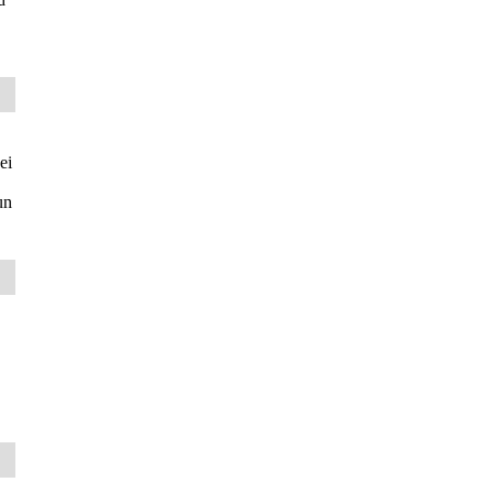
ei
un