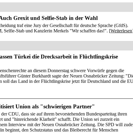
 Auch Grexit und Selfie-Stab in der Wahl
heidung traf eine Jury der Gesellschaft für deutsche Sprache (GfdS).
 Selfie-Stab und Kanzlerin Merkels "Wir schaffen das!". [
Weiterlesen
assen Türkei die Drecksarbeit in Flüchtlingskrise
Menschenrechte an diesem Donnerstag schwere Vorwürfe gegen die
ftsführer Günter Burkhardt sagte der Neuen Osnabrücker Zeitung: "Di
em soll das Land in der Flüchtlingskrise jetzt für Deutschland und die E
tisiert Union als "schwierigen Partner"
er CDU, dass sie auf ihrem bevorstehenden Bundesparteitag ihren
et und "hinreichende Klarheit" schafft. Die Union sei zurzeit ein
einem Interview mit der Neuen Osnabrücker Zeitung. Die SPD will zud
lin beginnt, den Schutzstatus und das Bleiberecht für Menschen