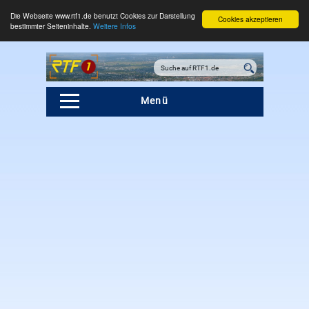
Die Webseite www.rtf1.de benutzt Cookies zur Darstellung
Cookies akzeptieren
bestimmter Seiteninhalte.
Weitere Infos
Menü