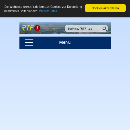
Die Webseite www.rtf1.de benutzt Cookies zur Darstellung
Cookies akzeptieren
bestimmter Seiteninhalte.
Weitere Infos
Menü