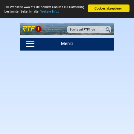
Die Webseite www.rtf1.de benutzt Cookies zur Darstellung
Cookies akzeptieren
bestimmter Seiteninhalte.
Weitere Infos
Menü