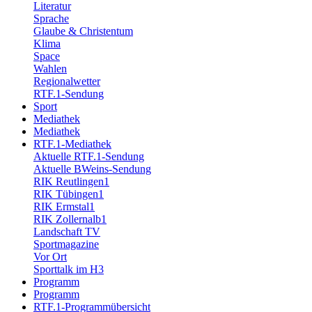
Literatur
Sprache
Glaube & Christentum
Klima
Space
Wahlen
Regionalwetter
RTF.1-Sendung
Sport
Mediathek
Mediathek
RTF.1-Mediathek
Aktuelle RTF.1-Sendung
Aktuelle BWeins-Sendung
RIK Reutlingen1
RIK Tübingen1
RIK Ermstal1
RIK Zollernalb1
Landschaft TV
Sportmagazine
Vor Ort
Sporttalk im H3
Programm
Programm
RTF.1-Programmübersicht