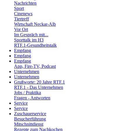
Nachrichten
Sport
Cinenews
Tiertreff
Wirtschaft Neckar-Alb
Vor Ort
Im Gespräch mit...
Sporttalk im H3
RTF.1-Gesundheitstalk
Empfang
Empfang
Empfang
App, Fire-TV, Podcast
Unternehmen
Unternehmen
Grußworte: 20 Jahre RTF.1
RTF.1 - Das Unternehmen
Jobs / Praktika
Fragen - Antworten
Service
Service
Zuschauerservice
Besucherführung
Mitschnittdienst
Rezepte zum Nachkochen