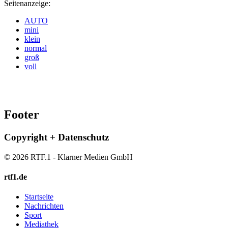
Seitenanzeige:
AUTO
mini
klein
normal
groß
voll
Footer
Copyright + Datenschutz
© 2026 RTF.1 - Klarner Medien GmbH
rtf1.de
Startseite
Nachrichten
Sport
Mediathek