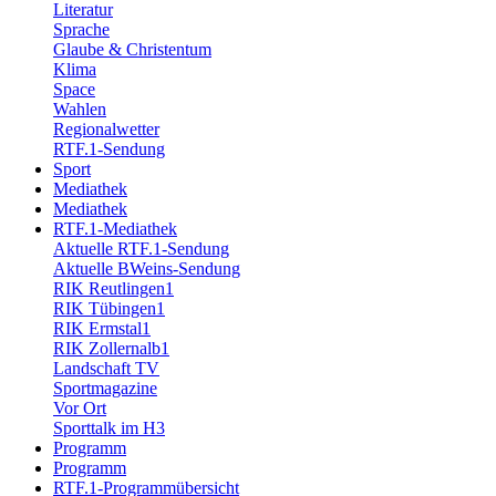
Literatur
Sprache
Glaube & Christentum
Klima
Space
Wahlen
Regionalwetter
RTF.1-Sendung
Sport
Mediathek
Mediathek
RTF.1-Mediathek
Aktuelle RTF.1-Sendung
Aktuelle BWeins-Sendung
RIK Reutlingen1
RIK Tübingen1
RIK Ermstal1
RIK Zollernalb1
Landschaft TV
Sportmagazine
Vor Ort
Sporttalk im H3
Programm
Programm
RTF.1-Programmübersicht