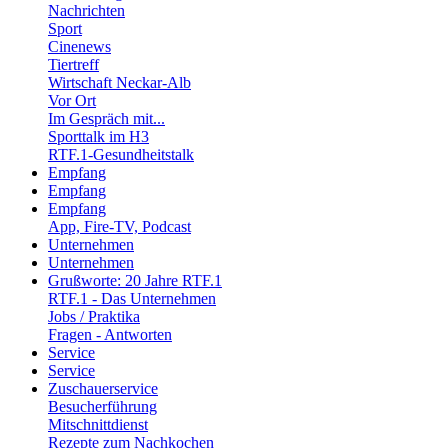
Nachrichten
Sport
Cinenews
Tiertreff
Wirtschaft Neckar-Alb
Vor Ort
Im Gespräch mit...
Sporttalk im H3
RTF.1-Gesundheitstalk
Empfang
Empfang
Empfang
App, Fire-TV, Podcast
Unternehmen
Unternehmen
Grußworte: 20 Jahre RTF.1
RTF.1 - Das Unternehmen
Jobs / Praktika
Fragen - Antworten
Service
Service
Zuschauerservice
Besucherführung
Mitschnittdienst
Rezepte zum Nachkochen