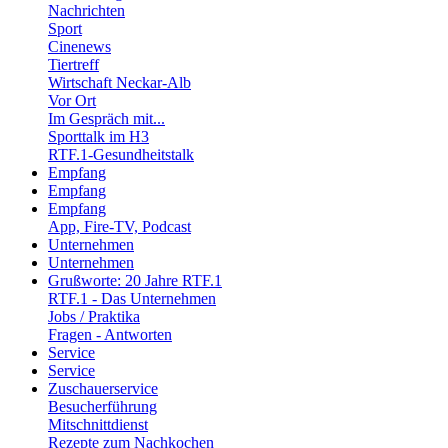
Nachrichten
Sport
Cinenews
Tiertreff
Wirtschaft Neckar-Alb
Vor Ort
Im Gespräch mit...
Sporttalk im H3
RTF.1-Gesundheitstalk
Empfang
Empfang
Empfang
App, Fire-TV, Podcast
Unternehmen
Unternehmen
Grußworte: 20 Jahre RTF.1
RTF.1 - Das Unternehmen
Jobs / Praktika
Fragen - Antworten
Service
Service
Zuschauerservice
Besucherführung
Mitschnittdienst
Rezepte zum Nachkochen