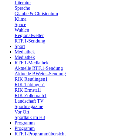
Literatur
Sprache
Glaube & Christentum
Klima
Space
Wahlen
Regionalwetter
RTF.1-Sendung
Sport
Mediathek
Mediathek
RTF.1-Mediathek
Aktuelle RTF.1-Sendung
Aktuelle BWeins-Sendung
RIK Reutlingen1
RIK Tübingen1
RIK Ermstal1
RIK Zollernalb1
Landschaft TV
Sportmagazine
Vor Ort
Sporttalk im H3
Programm
Programm
RTF.1-Programmübersicht