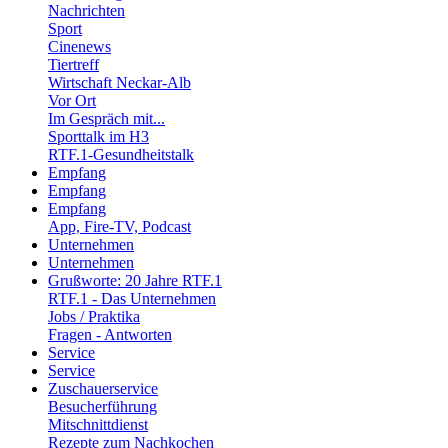
Nachrichten
Sport
Cinenews
Tiertreff
Wirtschaft Neckar-Alb
Vor Ort
Im Gespräch mit...
Sporttalk im H3
RTF.1-Gesundheitstalk
Empfang
Empfang
Empfang
App, Fire-TV, Podcast
Unternehmen
Unternehmen
Grußworte: 20 Jahre RTF.1
RTF.1 - Das Unternehmen
Jobs / Praktika
Fragen - Antworten
Service
Service
Zuschauerservice
Besucherführung
Mitschnittdienst
Rezepte zum Nachkochen