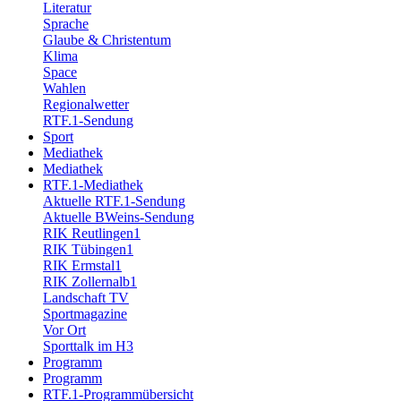
Literatur
Sprache
Glaube & Christentum
Klima
Space
Wahlen
Regionalwetter
RTF.1-Sendung
Sport
Mediathek
Mediathek
RTF.1-Mediathek
Aktuelle RTF.1-Sendung
Aktuelle BWeins-Sendung
RIK Reutlingen1
RIK Tübingen1
RIK Ermstal1
RIK Zollernalb1
Landschaft TV
Sportmagazine
Vor Ort
Sporttalk im H3
Programm
Programm
RTF.1-Programmübersicht