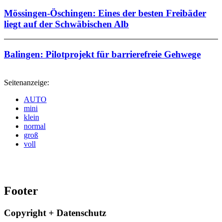
Mössingen-Öschingen: Eines der besten Freibäder
liegt auf der Schwäbischen Alb
Balingen: Pilotprojekt für barrierefreie Gehwege
Seitenanzeige:
AUTO
mini
klein
normal
groß
voll
Footer
Copyright + Datenschutz