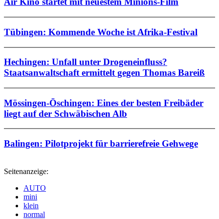
Air Kino startet mit neuestem Minions-Film
Tübingen: Kommende Woche ist Afrika-Festival
Hechingen: Unfall unter Drogeneinfluss?
Staatsanwaltschaft ermittelt gegen Thomas Bareiß
Mössingen-Öschingen: Eines der besten Freibäder
liegt auf der Schwäbischen Alb
Balingen: Pilotprojekt für barrierefreie Gehwege
Seitenanzeige:
AUTO
mini
klein
normal