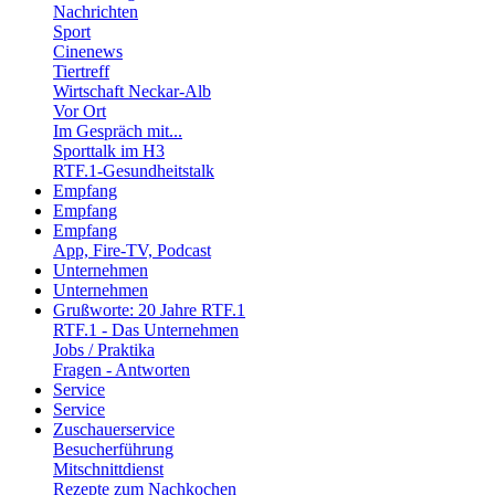
Nachrichten
Sport
Cinenews
Tiertreff
Wirtschaft Neckar-Alb
Vor Ort
Im Gespräch mit...
Sporttalk im H3
RTF.1-Gesundheitstalk
Empfang
Empfang
Empfang
App, Fire-TV, Podcast
Unternehmen
Unternehmen
Grußworte: 20 Jahre RTF.1
RTF.1 - Das Unternehmen
Jobs / Praktika
Fragen - Antworten
Service
Service
Zuschauerservice
Besucherführung
Mitschnittdienst
Rezepte zum Nachkochen