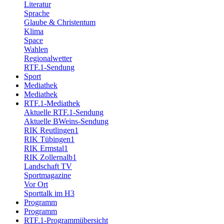
Literatur
Sprache
Glaube & Christentum
Klima
Space
Wahlen
Regionalwetter
RTF.1-Sendung
Sport
Mediathek
Mediathek
RTF.1-Mediathek
Aktuelle RTF.1-Sendung
Aktuelle BWeins-Sendung
RIK Reutlingen1
RIK Tübingen1
RIK Ermstal1
RIK Zollernalb1
Landschaft TV
Sportmagazine
Vor Ort
Sporttalk im H3
Programm
Programm
RTF.1-Programmübersicht