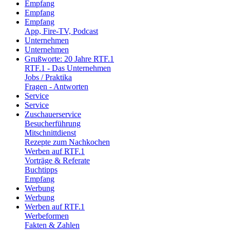
Empfang
Empfang
Empfang
App, Fire-TV, Podcast
Unternehmen
Unternehmen
Grußworte: 20 Jahre RTF.1
RTF.1 - Das Unternehmen
Jobs / Praktika
Fragen - Antworten
Service
Service
Zuschauerservice
Besucherführung
Mitschnittdienst
Rezepte zum Nachkochen
Werben auf RTF.1
Vorträge & Referate
Buchtipps
Empfang
Werbung
Werbung
Werben auf RTF.1
Werbeformen
Fakten & Zahlen