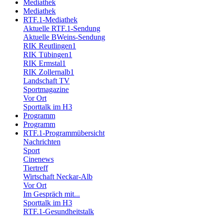
Mediathek
Mediathek
RTF.1-Mediathek
Aktuelle RTF.1-Sendung
Aktuelle BWeins-Sendung
RIK Reutlingen1
RIK Tübingen1
RIK Ermstal1
RIK Zollernalb1
Landschaft TV
Sportmagazine
Vor Ort
Sporttalk im H3
Programm
Programm
RTF.1-Programmübersicht
Nachrichten
Sport
Cinenews
Tiertreff
Wirtschaft Neckar-Alb
Vor Ort
Im Gespräch mit...
Sporttalk im H3
RTF.1-Gesundheitstalk