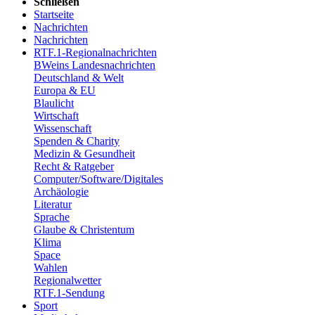
Schließen
Startseite
Nachrichten
Nachrichten
RTF.1-Regionalnachrichten
BWeins Landesnachrichten
Deutschland & Welt
Europa & EU
Blaulicht
Wirtschaft
Wissenschaft
Spenden & Charity
Medizin & Gesundheit
Recht & Ratgeber
Computer/Software/Digitales
Archäologie
Literatur
Sprache
Glaube & Christentum
Klima
Space
Wahlen
Regionalwetter
RTF.1-Sendung
Sport