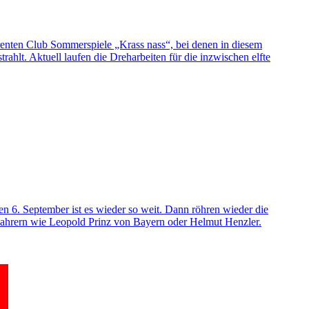
renten Club Sommerspiele „Krass nass“, bei denen in diesem
hlt. Aktuell laufen die Dreharbeiten für die inzwischen elfte
n 6. September ist es wieder so weit. Dann röhren wieder die
Fahrern wie Leopold Prinz von Bayern oder Helmut Henzler.