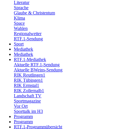
Literatur
Sprache
Glaube & Christentum
Klima
Space
Wahlen
Regionalwetter
RTF.1-Sendung
Sport
Mediathek
Mediathek
RTF.1-Mediathek
Aktuelle RTF.1-Sendung
Aktuelle BWeins-Sendung
RIK Reutlingen1
RIK Tübingen1
RIK Ermstal1
RIK Zollernalb1
Landschaft TV
Sportmagazine
Vor Ort
Sporttalk im H3
Programm
Programm
RTF.1-Programmübersicht