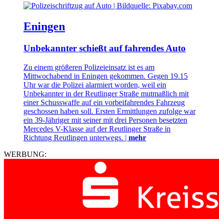
Eningen
Unbekannter schießt auf fahrendes Auto
Zu einem größeren Polizeieinsatz ist es am
Mittwochabend in Eningen gekommen. Gegen 19.15
Uhr war die Polizei alarmiert worden, weil ein
Unbekannter in der Reutlinger Straße mutmaßlich mit
einer Schusswaffe auf ein vorbeifahrendes Fahrzeug
geschossen haben soll. Ersten Ermittlungen zufolge war
ein 39-Jähriger mit seiner mit drei Personen besetzten
Mercedes V-Klasse auf der Reutlinger Straße in
Richtung Reutlingen unterwegs. |
mehr
WERBUNG: