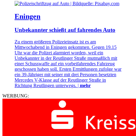
Eningen
Unbekannter schießt auf fahrendes Auto
Zu einem größeren Polizeieinsatz ist es am
Mittwochabend in Eningen gekommen. Gegen 19.15
Uhr war die Polizei alarmiert worden, weil ein
Unbekannter in der Reutlinger Straße mutmaßlich mit
einer Schusswaffe auf ein vorbeifahrendes Fahrzeug
geschossen haben soll. Ersten Ermittlungen zufolge war
ein 39-Jähriger mit seiner mit drei Personen besetzten
Mercedes V-Klasse auf der Reutlinger Straße in
Richtung Reutlingen unterwegs. |
mehr
WERBUNG: