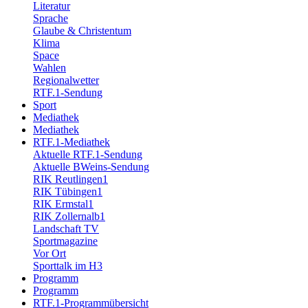
Literatur
Sprache
Glaube & Christentum
Klima
Space
Wahlen
Regionalwetter
RTF.1-Sendung
Sport
Mediathek
Mediathek
RTF.1-Mediathek
Aktuelle RTF.1-Sendung
Aktuelle BWeins-Sendung
RIK Reutlingen1
RIK Tübingen1
RIK Ermstal1
RIK Zollernalb1
Landschaft TV
Sportmagazine
Vor Ort
Sporttalk im H3
Programm
Programm
RTF.1-Programmübersicht