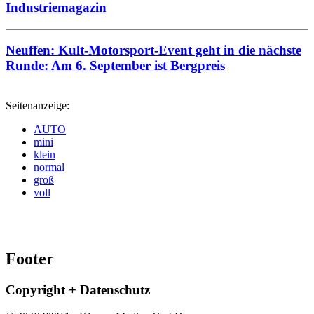
Industriemagazin
Neuffen: Kult-Motorsport-Event geht in die nächste
Runde: Am 6. September ist Bergpreis
Seitenanzeige:
AUTO
mini
klein
normal
groß
voll
Footer
Copyright + Datenschutz