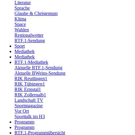
Literatur
Sprache
Glaube & Christentum
Klima
Space
Wahlen
Regionalwetter
RTF.1-Sendung
Sport
Mediathek
Mediathek
RTF.1-Mediathek
Aktuelle RTF.1-Sendung
Aktuelle BWeins-Sendung
RIK Reutlingen1
RIK Tübingen1
RIK Ermstal1
RIK Zollernalb1
Landschaft TV
Sportmagazine
Vor Ort
Sporttalk im H3
Programm
Programm
RTF.1-Programmübersicht