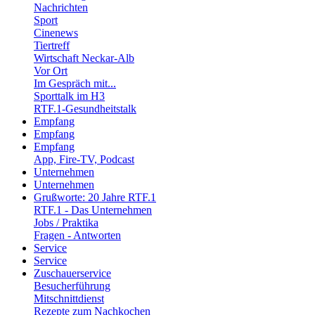
Nachrichten
Sport
Cinenews
Tiertreff
Wirtschaft Neckar-Alb
Vor Ort
Im Gespräch mit...
Sporttalk im H3
RTF.1-Gesundheitstalk
Empfang
Empfang
Empfang
App, Fire-TV, Podcast
Unternehmen
Unternehmen
Grußworte: 20 Jahre RTF.1
RTF.1 - Das Unternehmen
Jobs / Praktika
Fragen - Antworten
Service
Service
Zuschauerservice
Besucherführung
Mitschnittdienst
Rezepte zum Nachkochen