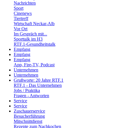
Nachrichten
Sport
Cinenews
Tiertreff
Wirtschaft Neckar-Alb
Vor Ort
Im Gespräch mit...
Sporttalk im H3
RTF.1-Gesundheitstalk
Empfang
Empfang
Empfang
App, Fire-TV, Podcast
Unternehmen
Unternehmen
Grußworte: 20 Jahre RTF.1
RTF.1 - Das Unternehmen
Jobs / Praktika
Fragen - Antworten
Service
Service
Zuschauerservice
Besucherführung
Mitschnittdienst
Rezepte zum Nachkochen