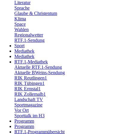
Literatur
Sprache
Glaube & Christentum
Klima
Space
Wahlen
Regionalwetter
RTF.1-Sendung
Sport
Mediathek
Mediathek
RTF.1-Mediathek
Aktuelle RTF.1-Sendung
Aktuelle BWeins-Sendung
RIK Reutlingen1
RIK Tübingen1
RIK Ermstal1
RIK Zollernalb1
Landschaft TV
Sportmagazine
Vor Ort
Sporttalk im H3
Programm
Programm
RTF.1-Programmübersicht