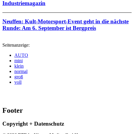
Industriemagazin
Neuffen: Kult-Motorsport-Event geht in die nächste
Runde: Am 6. September ist Bergpreis
Seitenanzeige:
AUTO
mini
klein
normal
groß
voll
Footer
Copyright + Datenschutz