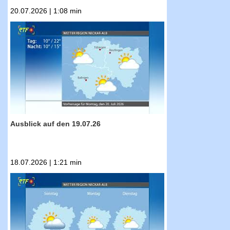
20.07.2026 | 1:08 min
RTF.1-Wetter: Ausblick auf den 19.07.26
Ausblick auf den 19.07.26
18.07.2026 | 1:21 min
RTF.1-Wetter: Ausblick auf den 18.07.26