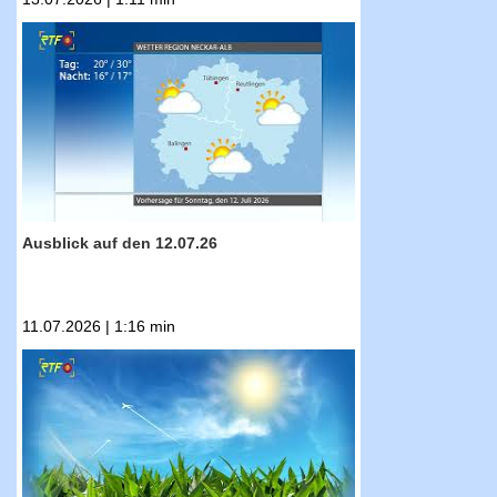
RTF.1-Wetter: Ausblick auf den 12.07.26
Ausblick auf den 12.07.26
11.07.2026 | 1:16 min
RTF.1-Wetter: Ausblick auf den 11.07.26