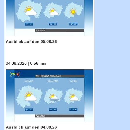
Ausblick auf den 05.08.26
04.08.2026 | 0:56 min
RTF.1-Wetter: Ausblick auf den 04.08.26
Ausblick auf den 04.08.26