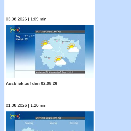
03.08.2026 | 1:09 min
RTF.1-Wetter: Ausblick auf den 02.08.26
Ausblick auf den 02.08.26
01.08.2026 | 1:20 min
RTF.1-Wetter: Ausblick auf den 01.08.26