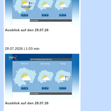
Ausblick auf den 29.07.26
28.07.2026 | 1:03 min
RTF.1-Wetter: Ausblick auf den 28.07.26
Ausblick auf den 28.07.26