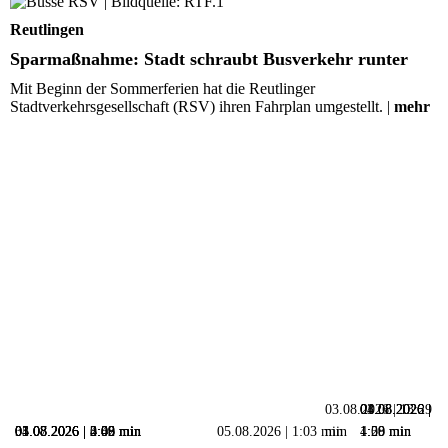
Sparmaßnahme: Stadt schraubt Busverkehr runter
Reutlingen
Sparmaßnahme: Stadt schraubt Busverkehr runter
Mit Beginn der Sommerferien hat die Reutlinger
Stadtverkehrsgesellschaft (RSV) ihren Fahrplan umgestellt. |
mehr
03.08.2026 | 13:29
04.08.2026 |
03.08.2026 |
01.08.2026 |
05.08.2026 | 3:08 min
04.08.2026 | 0:56 min
03.08.2026 | 4:09 min
01.08.2026 | 3:09 min
31.07.2026 | 2:42 min
05.08.2026 | 1:03 min
min
4:58 min
1:09 min
1:20 min