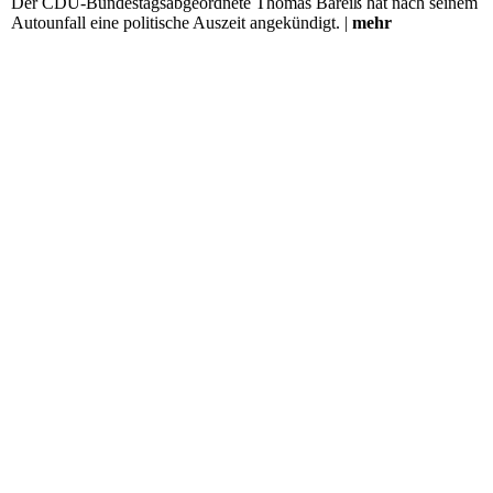
Der CDU-Bundestagsabgeordnete Thomas Bareiß hat nach seinem
Autounfall eine politische Auszeit angekündigt. |
mehr