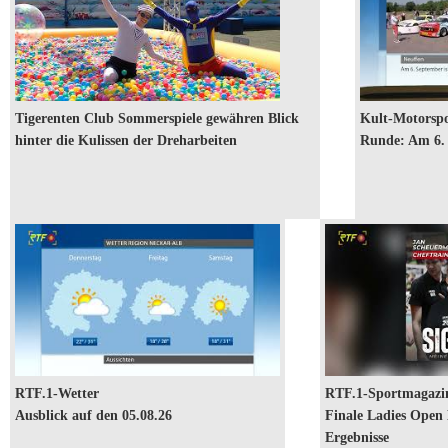
Kult-
Motorsport-
Event geht
in die
nächste
Tigerenten Club Sommerspiele gewähren Blick
Kult-Motorspo
Runde: Am
hinter die Kulissen der Dreharbeiten
Runde: Am 6. 
6. Septembe
ist Bergpreis
RTF.1-Wetter: Ausblick auf den 05.08.26
RTF.1-
Sportmagazin
vom 03.08.2026:
Finale Ladies
Open Hechingen
und erste
Ergebnisse
RTF.1-Wetter
RTF.1-Sportmagazi
Ausblick auf den 05.08.26
Finale Ladies Open 
Ergebnisse