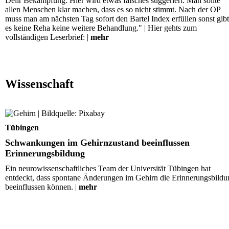
Delir Bekämpfung. Hier wird etwas falsches suggeriert. Man sollte
allen Menschen klar machen, dass es so nicht stimmt. Nach der OP
muss man am nächsten Tag sofort den Bartel Index erfüllen sonst gibt
es keine Reha keine weitere Behandlung." | Hier gehts zum
vollständigen Leserbrief: |
mehr
Wissenschaft
Schwankungen im Gehirnzustand beeinflussen
Erinnerungsbildung
Tübingen
Schwankungen im Gehirnzustand beeinflussen
Erinnerungsbildung
Ein neurowissenschaftliches Team der Universität Tübingen hat
entdeckt, dass spontane Änderungen im Gehirn die Erinnerungsbildu
beeinflussen können. |
mehr