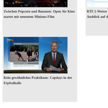
Zwischen Popcorn und Bananen: Open Air Kino
RTF.1-Wetter
startet mit neuestem Minions-Film
Ausblick auf d
RTF.1-Nachrichten: Kein gewöhnliches Praktikum: Copdays in
der Erpftalhalle
Kein gewöhnliches Praktikum: Copdays in der
Erpftalhalle