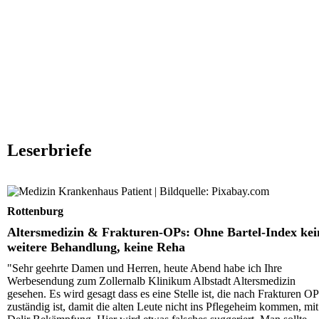
Leserbriefe
Altersmedizin & Frakturen-OPs: Ohne Bartel-Index kei
weitere Behandlung, keine Reha
Rottenburg
Altersmedizin & Frakturen-OPs: Ohne Bartel-Index kei
weitere Behandlung, keine Reha
"Sehr geehrte Damen und Herren, heute Abend habe ich Ihre
Werbesendung zum Zollernalb Klinikum Albstadt Altersmedizin
gesehen. Es wird gesagt dass es eine Stelle ist, die nach Frakturen OP
zuständig ist, damit die alten Leute nicht ins Pflegeheim kommen, mit