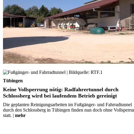
Keine Vollsperrung nötig: Radfahrertunnel durch
Schlossberg wird bei laufendem Betrieb gereinigt
Tübingen
Keine Vollsperrung nötig: Radfahrertunnel durch
Schlossberg wird bei laufendem Betrieb gereinigt
Die geplanten Reinigungsarbeiten im Fußgänger- und Fahrradtunnel
durch den Schlossberg in Tübingen finden nun doch ohne Vollsperru
statt. |
mehr