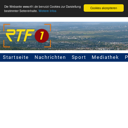
Die Webseite www.rtf1.de benutzt Cookies zur Darstellung
Cookies akzeptieren
bestimmter Seiteninhalte.
Weitere Infos
Startseite
Nachrichten
Sport
Mediathek
Seitennavigation